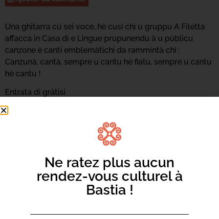
Una ghitarra cù sei voce, hè cusì chì u gruppu A Filetta
affacca in Casa di e Lingue prupunendu à u pùblicu
canzone è canti emblemàtichi da rammintà chì :
Canzunà, cantà, sempre u cantu hè fiatu, sempre u cantu
hè cantu !
Entrata di gràtisi
Ne ratez plus aucun
rendez-vous culturel à
Bastia !