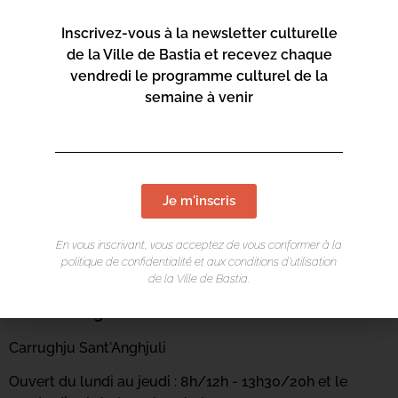
Inscrivez-vous à la newsletter culturelle
de la Ville de Bastia et recevez chaque
vendredi le programme culturel de la
semaine à venir
Je m'inscris
En vous inscrivant, vous acceptez de vous conformer à la
politique de confidentialité et aux conditions d’utilisation
LIEU DE L'ÉVÉNEMENT
de la Ville de Bastia.
Casa di e Lingue
Carrughju Sant'Anghjuli
Ouvert du lundi au jeudi : 8h/12h - 13h30/20h et le