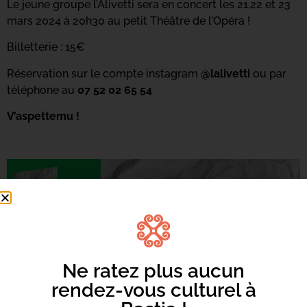
Le jeune groupe l’Alivetti sera en concert les 21,22 et 23
mars 2024 à 20h30 au petit Théâtre de l’Opéra !
Billetterie : 15€
Réservation sur le compte instagram
@lalivetti
ou par
téléphone au
07 52 02 65 54
V’aspettemu !
Ne ratez plus aucun
rendez-vous culturel à