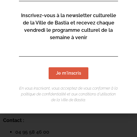
Inscrivez-vous à la newsletter culturelle
de la Ville de Bastia et recevez chaque
vendredi le programme culturel de la
semaine à venir
LIEU DE L'ÉVÉNEMENT
Je m'inscris
Mediateca Centru Cità
En vous inscrivant, vous acceptez de vous conformer à la
Place du Théatre
politique de confidentialité et aux conditions d’utilisation
de la Ville de Bastia.
Rue Favalelli
20200 Bastia
Contact :
04 95 58 46 00