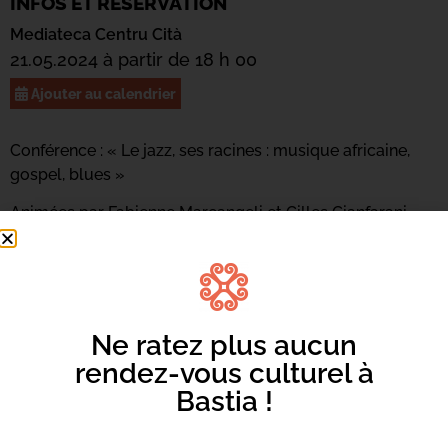
INFOS ET RÉSERVATION
Mediateca Centru Cità
21.05.2024 à partir de 18 h 00
Ajouter au calendrier
Conférence : « Le jazz, ses racines : musique africaine,
gospel, blues »
Animées par Fabienne Marcangeli et Gilles Cianfarani
Ne ratez plus aucun
rendez-vous culturel à
Bastia !