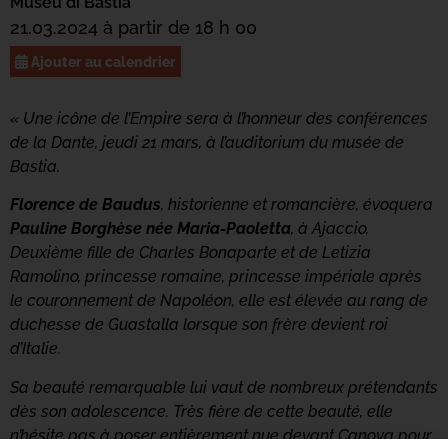
Museu di Bastia
21.03.2024 à partir de 18 h 00
Ajouter au calendrier
« Une icône de l’Empire sera à l’honneur des conférences
de la Dante, jeudi 21 mars, à l’auditorium du musée
de
Bastia.
Florence de Baudus
, historienne et romancière, évoquera
Pauline Borghèse née Maria-Paoletta
, à Ajaccio.
Deuxième fille de Charles Bonaparte et de Letizia
Ramolino, princesse romaine, princesse impériale après
le couronnement de Napoléon, elle est élevée au rang de
duchesse de Guastalla lorsque son frère devient roi
d’Italie.
Sa beauté remarquable lui vaut de nombreux prétendants
dès son adolescence. Très fière de cette beauté, elle
n’hésite pas à poser entièrement nue devant Canova pour