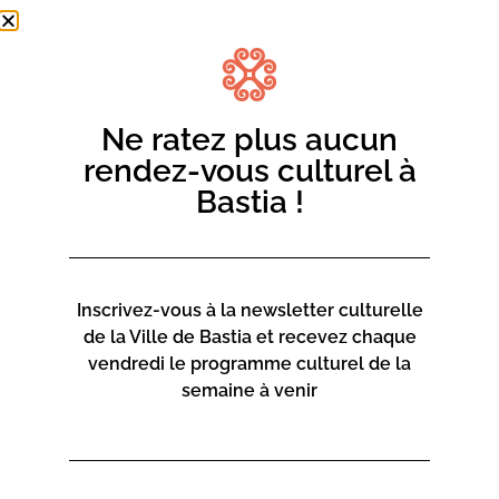
qu’il la sculpte en Vénus. Assoiffée de tendresse, elle va
connaître une vie amoureuse tumultueuse qui l’entraîne
vers des amours parfois tapageuses.
Icône de la beauté, icône de la mode, « Pauline, la plus
Ne ratez plus aucun
belle femme de son temps a été et demeurera jusqu’à la
fin la meilleure des créatures vivantes » (Napoléon). Elle
rendez-vous culturel à
ne reniera jamais sa fidélité inaltérable envers son frère.
Bastia !
Amicalement, »
Marie-Alexandra Colombani – Présidente de l’Association
« Dante Alighieri »
Inscrivez-vous à la newsletter culturelle
de la Ville de Bastia et recevez chaque
vendredi le programme culturel de la
semaine à venir