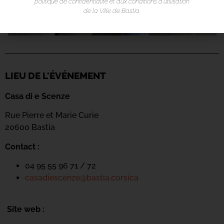
politique de confidentialité et aux conditions d’utilisation
de la Ville de Bastia.
LIEU DE L'ÉVÉNEMENT
Casa di e Scenze
Rue Pierre et Marie Curie
20600 Bastia
Contact :
04 95 55 96 71 / 72
casadiescenze@bastia.corsica
Site web :