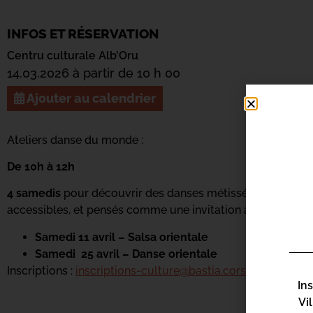
INFOS ET RÉSERVATION
Centru culturale Alb’Oru
14.03.2026 à partir de 10 h 00
Ajouter au calendrier
Ateliers danse du monde :
De 10h à 12h
4 samedis
pour découvrir des danses métissées, vibrantes e
accessibles, et pensés comme une invitation au voyage.
Samedi 11 avril – Salsa orientale
Samedi 25 avril – Danse orientale
Inscriptions :
inscriptions-culture@bastia.corsica
In
Vi