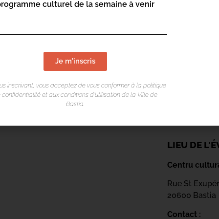
programme culturel de la semaine à venir
Je m'inscris
us inscrivant, vous acceptez de vous conformer à la politique
 confidentialité et aux conditions d’utilisation de la Ville de
Bastia.
LIEU DE L
Centru cultur
Rue St Exupé
20600 Bastia
Contact :