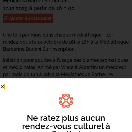
Mediateca Barberine Duriani
17.12.2025 à partir de 16 h 00
Ajouter au calendrier
Une fois par mois dans chaque médiathèque – 1er
rendez-vous le 15 octobre de 16h à 18h à la Médiathèque
Barberine Duriani Sur inscription
Initiation pour adultes à l’usage des plantes aromatiques
et médicinales. Animé par Vincent Albertini un mercredi
par mois de 16h à 18h à la Médiathèque Barberine
Duriani et un samedi par mois de 14h à 16h à la
Médiathèque du Centre-ville.
Ne ratez plus aucun
rendez-vous culturel à