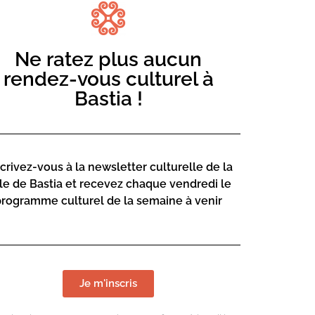
Ne ratez plus aucun
rendez-vous culturel à
Bastia !
e autour d’un atelier sensoriel.
il ici.
scrivez-vous à la newsletter culturelle de la
lle de Bastia et recevez chaque vendredi le
programme culturel de la semaine à venir
LIEU DE L
Je m'inscris
Mediateca Bar