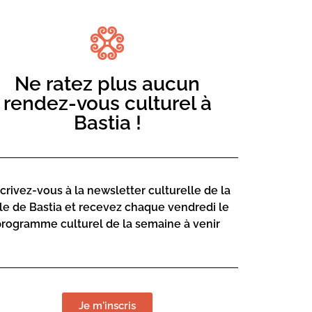
t d’animer le quartier de Saint-Charles.
Ne ratez plus aucun
ts sur la place St-Charles. Un programme
rendez-vous culturel à
Bastia !
scrivez-vous à la newsletter culturelle de la
lle de Bastia et recevez chaque vendredi le
programme culturel de la semaine à venir
Je m'inscris