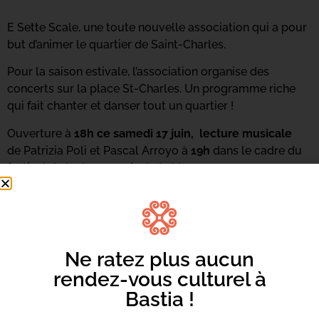
E Sette Scale, une toute nouvelle association qui a pour
but d’animer le quartier de Saint-Charles.
Pour la saison estivale, l’association organise des
concerts sur la place St-Charles. Un programme riche
qui fait chanter et danser tout un quartier !
Ouverture à
18h ce samedi 17 juin, lecture musicale
de Patrizia Poli et Pascal Arroyo à
19h
dans le cadre du
festival de lecture musicale Lektos.
Début du concert à 21h15 – comptoir ouvert à partir de
20h
Ne ratez plus aucun
rendez-vous culturel à
Bastia !