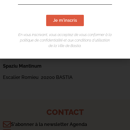
Je m'inscris
En vous inscrivant, vous acceptez de vous conformer à la
politique de confidentialité et aux conditions d’utilisation
de la Ville de Bastia.
LIEU DE L'ÉVÉNEMENT
Spaziu Mantinum
Escalier Romieu 20200 BASTIA
CONTACT
S'abonner à la newsletter Agenda