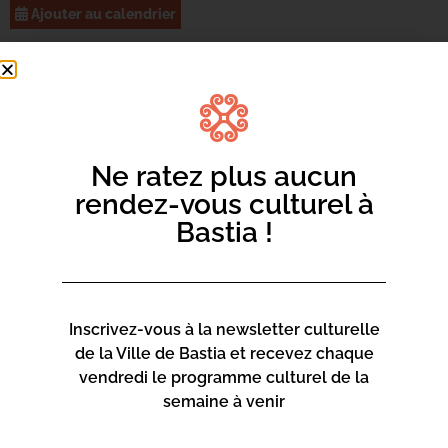
Ajouter au calendrier
Pièce pour 7 danseurs créée et interprétée par Alex Benth,
Jean-Claude Guilbert, Domininique Lesdema, Dominique,
Lisette, Juha Pekka Marsalo, Charly Moandal, Hélène
Taddei Lawson)
Ne ratez plus aucun
En attendant James B. appelle à l’affranchissement des
rendez-vous culturel à
corps à travers le plaisir de danser et célèbre la liberté
Bastia !
d’expression qui incarne notre humanité. Le spectacle
sera suivi d’un bal hip hop sur la « piste » du Mantinum.
Inscrivez-vous à la newsletter culturelle
de la Ville de Bastia et recevez chaque
vendredi le programme culturel de la
semaine à venir