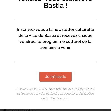
Bastia !
Inscrivez-vous à la newsletter culturelle
de la Ville de Bastia et recevez chaque
vendredi le programme culturel de la
semaine à venir
Je m'inscris
En vous inscrivant, vous acceptez de vous conformer à la
LIEU DE L'ÉVÉNEMENT
politique de confidentialité et aux conditions d’utilisation
de la Ville de Bastia.
Mediateca Centru Cità
Place du Théatre