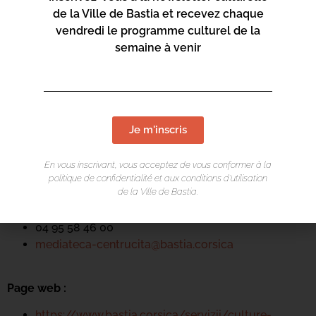
de la Ville de Bastia et recevez chaque
vendredi le programme culturel de la
semaine à venir
LIEU DE L'ÉVÉNEMENT
Mediateca Centru Cità
Je m'inscris
Place du Théatre
Rue Favalelli
En vous inscrivant, vous acceptez de vous conformer à la
20200 Bastia
politique de confidentialité et aux conditions d’utilisation
de la Ville de Bastia.
Contact :
04 95 58 46 00
mediateca-centrucita@bastia.corsica
Page web :
https://www.bastia.corsica/servizii/culture-