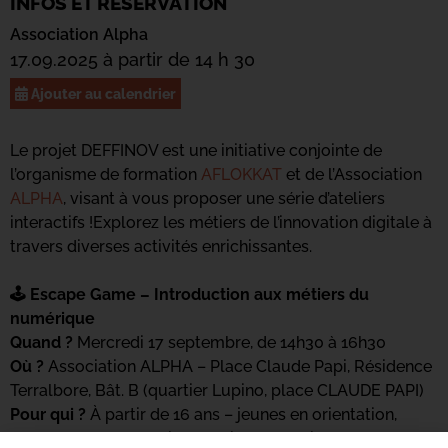
INFOS ET RÉSERVATION
Association Alpha
17.09.2025 à partir de 14 h 30
Ajouter au calendrier
Le projet DEFFINOV est une initiative conjointe de
l’organisme de formation
AFLOKKAT
et de l’Association
ALPHA
, visant à vous proposer une série d’ateliers
interactifs !
Explorez les métiers de l’innovation digitale à
travers diverses activités enrichissantes.
🕹️ Escape Game – Introduction aux métiers du
numérique
Quand ?
Mercredi 17 septembre, de 14h30 à 16h30
Où ?
Association ALPHA – Place Claude Papi, Résidence
Terralbore, Bât. B (quartier Lupino, place CLAUDE PAPI)
Pour qui ?
À partir de 16 ans – jeunes en orientation,
adultes en reconversion, ou simples curieux