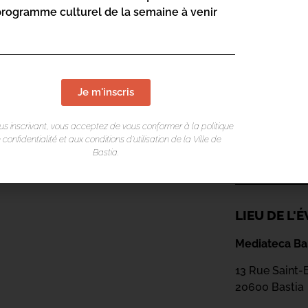
programme culturel de la semaine à venir
Je m'inscris
us inscrivant, vous acceptez de vous conformer à la politique
 confidentialité et aux conditions d’utilisation de la Ville de
Bastia.
LIEU DE L
Mediateca Bar
13 Rue Saint-
20600 Basti
a