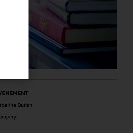
'ÉVÉNEMENT
berine Duriani
Exupéry