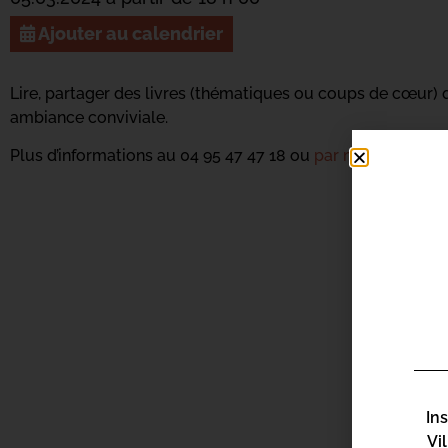
Ajouter au calendrier
Lire, partager des livres (thématiques ou coups de cœur) 
ambiance conviviale.
Plus d’informations au 04 95 47 47 18 ou
par mail ici.
In
Vi