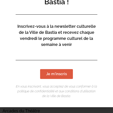
Bastia !
Inscrivez-vous à la newsletter culturelle
de la Ville de Bastia et recevez chaque
vendredi le programme culturel de la
semaine à venir
Je m'inscris
En vous inscrivant, vous acceptez de vous conformer à la
LIEU DE L'ÉVÉNEMENT
politique de confidentialité et aux conditions d’utilisation
de la Ville de Bastia.
Centre culturel Una Volta
Arcades du Théâtre