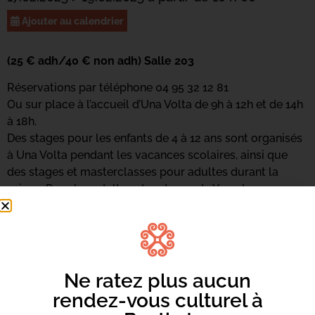
Ajouter au calendrier
(25 € adh/40 € non adh) Salle 203
Réservations par téléphone 04 95 32 12 81
Ou sur place à l’accueil d’Una Volta de 9h à 12h et de 14h
à 18h.
Des stages pour les enfants de 4 à 12 ans sont organisés
à Una Volta pendant les vacances scolaires, ainsi que
des stages et masterclasses pour adultes durant la
saison. Pour les adultes, des stages de Yoga Iyengar
animés par Valeria Bottari-Rossi, enseignante certifiée,
sont proposés certains samedis de l’année.
Ne ratez plus aucun
rendez-vous culturel à