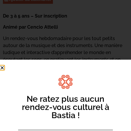
De 3 à 5 ans – Sur inscription
Animé par Cencio Attelli
Un rendez-vous hebdomadaire pour les tout petits
autour de la musique et des instruments. Une manière
ludique et interactive d’appréhender le monde en
écoutant les sons, en pratiquant les instruments et en
ressentant de nouvelles émotions. Du chant, des
écoutes, des percussions corporelles et le travail de la
voix seront de la partie.
Renseignements et inscriptions au 06 73 68 89 18 ou
par
Ne ratez plus aucun
mail ici.
rendez-vous culturel à
Bastia !