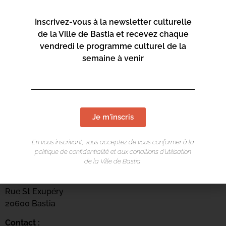
Inscrivez-vous à la newsletter culturelle
de la Ville de Bastia et recevez chaque
vendredi le programme culturel de la
semaine à venir
Je m'inscris
En vous inscrivant, vous acceptez de vous conformer à la
LIEU DE L'ÉVÉNEMENT
politique de confidentialité et aux conditions d’utilisation
de la Ville de Bastia.
Centru culturale Alb’Oru
Rue St Exupéry
20600 Bastia
Contact :