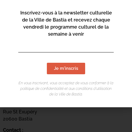
Inscrivez-vous à la newsletter culturelle
de la Ville de Bastia et recevez chaque
vendredi le programme culturel de la
semaine à venir
Je m'inscris
En vous inscrivant, vous acceptez de vous conformer à la
LIEU DE L'ÉVÉNEMENT
politique de confidentialité et aux conditions d’utilisation
de la Ville de Bastia.
Centru culturale Alb’Oru
Rue St Exupéry
20600 Bastia
Contact :