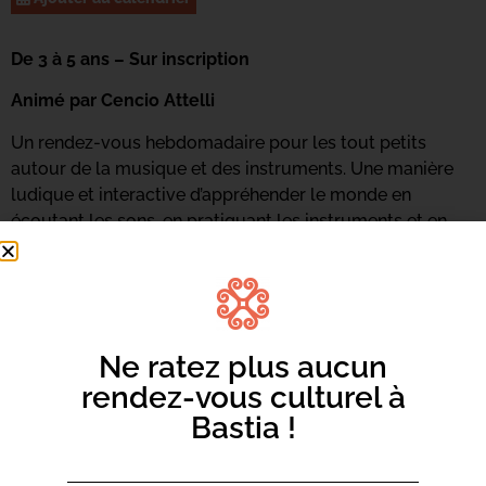
De 3 à 5 ans – Sur inscription
Animé par Cencio Attelli
Un rendez-vous hebdomadaire pour les tout petits
autour de la musique et des instruments. Une manière
ludique et interactive d’appréhender le monde en
écoutant les sons, en pratiquant les instruments et en
ressentant de nouvelles émotions. Du chant, des
écoutes, des percussions corporelles et le travail de la
voix seront de la partie.
Renseignements et inscriptions au 06 73 68 89 18 ou
par
Ne ratez plus aucun
mail ici.
rendez-vous culturel à
Bastia !