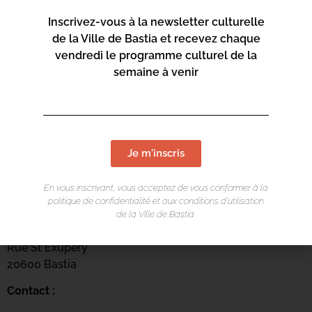
Inscrivez-vous à la newsletter culturelle
de la Ville de Bastia et recevez chaque
vendredi le programme culturel de la
semaine à venir
Je m'inscris
En vous inscrivant, vous acceptez de vous conformer à la
LIEU DE L'ÉVÉNEMENT
politique de confidentialité et aux conditions d’utilisation
de la Ville de Bastia.
Centru culturale Alb’Oru
Rue St Exupéry
20600 Bastia
Contact :