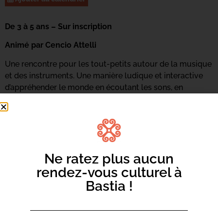
De 3 à 5 ans – Sur inscription
Animé par Cencio Attelli
Une rencontre pour les tout-petits autour de la musique
et des instruments. Une manière ludique et interactive
d’appréhender le monde en écoutant les sons, en
pratiquant les instruments et en ressentant de nouvelles
émotions. Du chant, des écoutes, des percussions
corporelles et du travail de voix seront de la partie.
Renseignements et inscriptions au 06 73 68 89 18 ou
par
mail ici.
Ne ratez plus aucun
rendez-vous culturel à
Bastia !