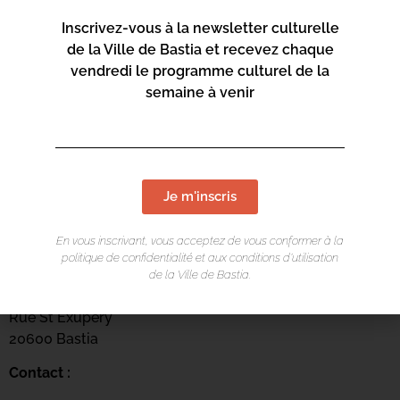
Inscrivez-vous à la newsletter culturelle
de la Ville de Bastia et recevez chaque
vendredi le programme culturel de la
semaine à venir
Je m'inscris
En vous inscrivant, vous acceptez de vous conformer à la
LIEU DE L'ÉVÉNEMENT
politique de confidentialité et aux conditions d’utilisation
de la Ville de Bastia.
Centru culturale Alb’Oru
Rue St Exupéry
20600 Bastia
Contact :