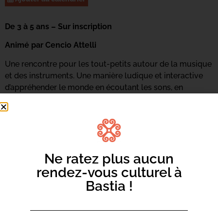
De 3 à 5 ans – Sur inscription
Animé par Cencio Attelli
Une rencontre pour les tout-petits autour de la musique
et des instruments. Une manière ludique et interactive
d’appréhender le monde en écoutant les sons, en
pratiquant les instruments et en ressentant de nouvelles
émotions. Du chant, des écoutes, des percussions
corporelles et du travail de voix seront de la partie.
Renseignements et inscriptions au 06 73 68 89 18 ou
par
mail ici.
Ne ratez plus aucun
rendez-vous culturel à
Bastia !