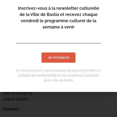
Inscrivez-vous à la newsletter culturelle
de la Ville de Bastia et recevez chaque
vendredi le programme culturel de la
semaine à venir
Je m'inscris
En vous inscrivant, vous acceptez de vous conformer à la
LIEU DE L'ÉVÉNEMENT
politique de confidentialité et aux conditions d’utilisation
de la Ville de Bastia.
Centru culturale Alb’Oru
Rue St Exupéry
20600 Bastia
Contact :