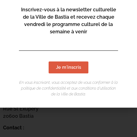
Inscrivez-vous à la newsletter culturelle
de la Ville de Bastia et recevez chaque
vendredi le programme culturel de la
semaine à venir
Je m'inscris
En vous inscrivant, vous acceptez de vous conformer à la
LIEU DE L'ÉVÉNEMENT
politique de confidentialité et aux conditions d’utilisation
de la Ville de Bastia.
Centru culturale Alb’Oru
Rue St Exupéry
20600 Bastia
Contact :