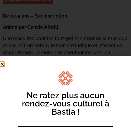
De 3 à 5 ans – Sur inscription
Animé par Cencio Attelli
Une rencontre pour les tout-petits autour de la musique
et des instruments. Une manière ludique et interactive
d’appréhender le monde en écoutant les sons, en
pratiquant les instruments et en ressentant de nouvelles
émotions. Du chant, des écoutes, des percussions
corporelles et du travail de voix seront de la partie.
Renseignements et inscriptions au 06 73 68 89 18 ou
par
mail ici.
Ne ratez plus aucun
rendez-vous culturel à
Bastia !