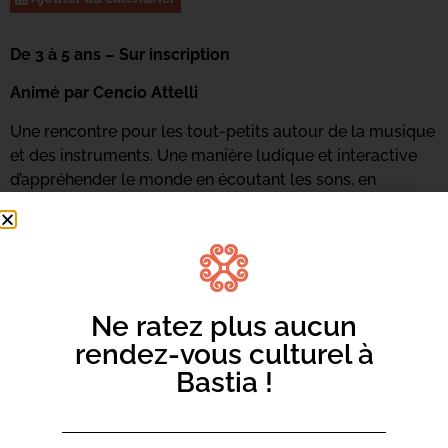
De 3 à 5 ans – Sur inscription
Animé par Cencio Attelli
Une rencontre pour les tout-petits autour de la musique
et des instruments. Une manière ludique et interactive
d’appréhender le monde en écoutant les sons, en
pratiquant les instruments et en ressentant de nouvelles
émotions. Du chant, des écoutes, des percussions
corporelles et du travail de voix seront de la partie.
Renseignements et inscriptions au 06 73 68 89 18 ou
par
mail ici.
Ne ratez plus aucun
rendez-vous culturel à
Bastia !