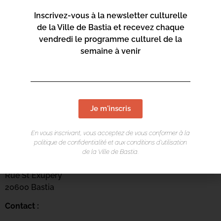
Inscrivez-vous à la newsletter culturelle
de la Ville de Bastia et recevez chaque
vendredi le programme culturel de la
semaine à venir
Je m'inscris
En vous inscrivant, vous acceptez de vous conformer à la
LIEU DE L'ÉVÉNEMENT
politique de confidentialité et aux conditions d’utilisation
de la Ville de Bastia.
Centru culturale Alb’Oru
Rue St Exupéry
20600 Bastia
Contact :