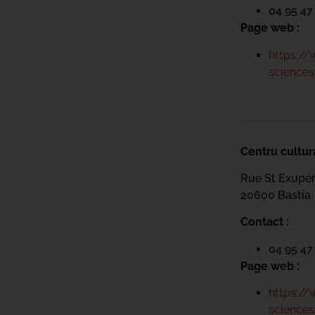
04 95 47
Page web :
https://
sciences
Centru cultur
Rue St Exupé
20600 Bastia
Contact :
04 95 47
Page web :
https://
sciences