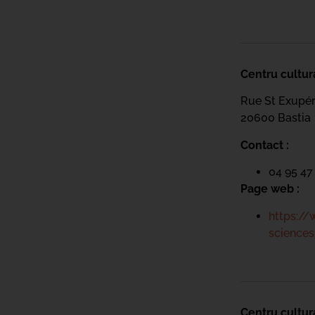
Centru cultur
Rue St Exupé
20600 Bastia
Contact :
04 95 47
Page web :
https://
sciences
Centru cultur