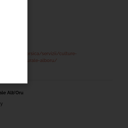
ry
 47 00
www.bastia.corsica/servizii/culture-
/centru-culturale-alboru/
ale Alb’Oru
ry