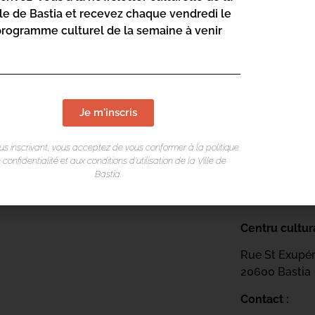
lle de Bastia et recevez chaque vendredi le
Rue St Exupé
programme culturel de la semaine à venir
20600 Bastia
Contact :
04 95 47
Page web :
Je m'inscris
https://
sciences
us inscrivant, vous acceptez de vous conformer à la politique
 confidentialité et aux conditions d’utilisation de la Ville de
Bastia.
Centru cultur
Rue St Exupé
20600 Bastia
Contact :