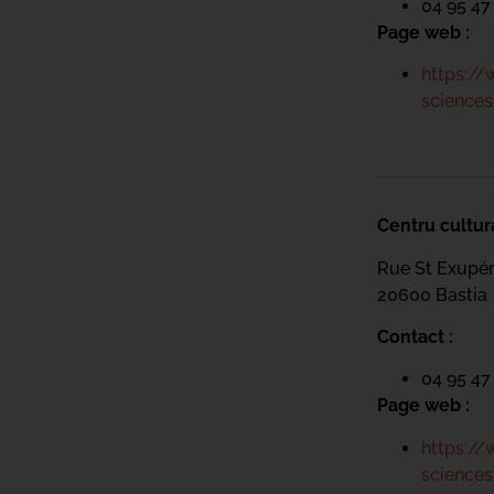
04 95 47
Page web :
https://
sciences
Centru cultur
Rue St Exupé
20600 Bastia
Contact :
04 95 47
Page web :
https://
sciences