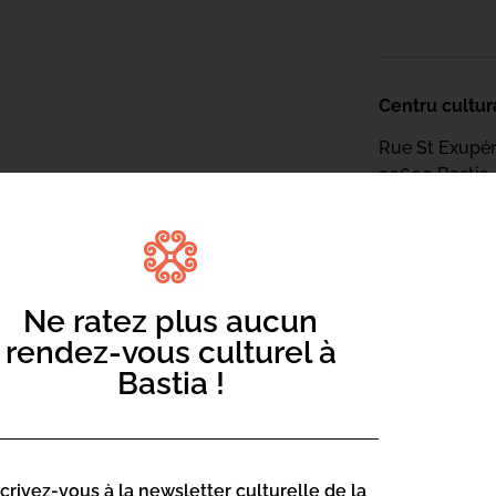
Centru cultur
Rue St Exupé
20600 Bastia
Contact :
04 95 47
Page web :
Ne ratez plus aucun
https://
rendez-vous culturel à
sciences
Bastia !
Centru cultur
scrivez-vous à la newsletter culturelle de la