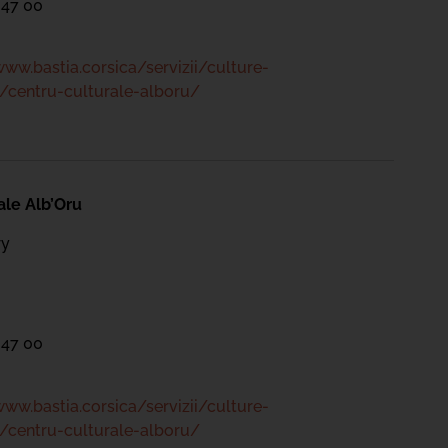
 47 00
www.bastia.corsica/servizii/culture-
/centru-culturale-alboru/
ale Alb’Oru
ry
 47 00
www.bastia.corsica/servizii/culture-
/centru-culturale-alboru/