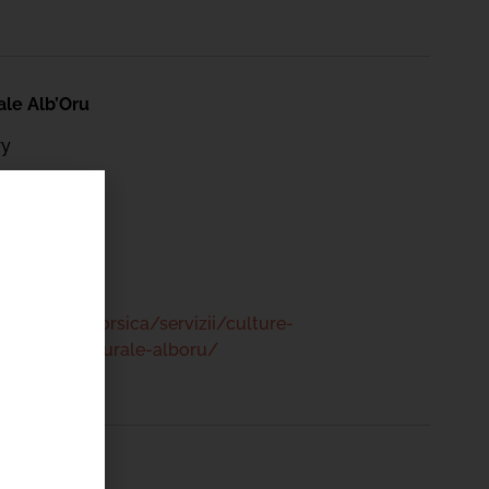
ale Alb’Oru
ry
 47 00
www.bastia.corsica/servizii/culture-
/centru-culturale-alboru/
ale Alb’Oru