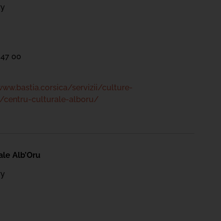
ry
 47 00
www.bastia.corsica/servizii/culture-
/centru-culturale-alboru/
ale Alb’Oru
ry