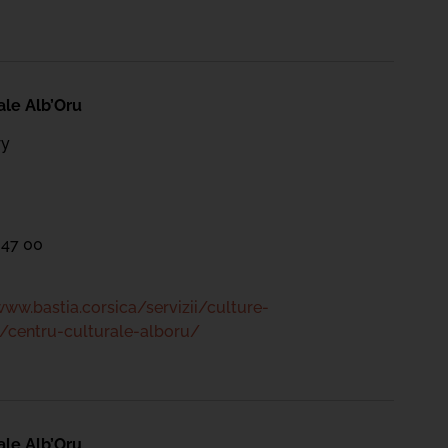
ale Alb’Oru
ry
 47 00
www.bastia.corsica/servizii/culture-
/centru-culturale-alboru/
ale Alb’Oru