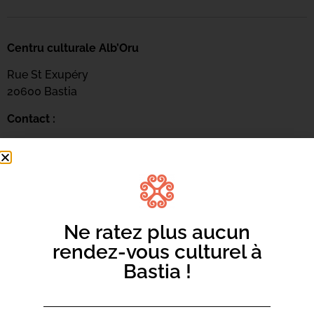
Centru culturale Alb’Oru
Rue St Exupéry
20600 Bastia
Contact :
04 95 47 47 00
Page web :
https://www.bastia.corsica/servizii/culture-
sciences/centru-culturale-alboru/
Ne ratez plus aucun
rendez-vous culturel à
Bastia !
Centru culturale Alb’Oru
Rue St Exupéry