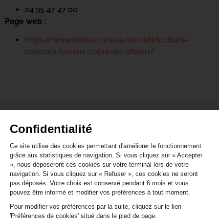
04 95 47 47 00
Page web :
https://www.bastia.corsica/servizii/culture-
sciences/centru-culturale-alboru/
CONTACT
Confidentialité
S'abonner à la newsletter Agenda
Ce site utilise des cookies permettant d'améliorer le fonctionnement
grâce aux statistiques de navigation. Si vous cliquez sur « Accepter
Nous contacter par e-mail
», nous déposeront ces cookies sur votre terminal lors de votre
navigation. Si vous cliquez sur « Refuser », ces cookies ne seront
pas déposés. Votre choix est conservé pendant 6 mois et vous
pouvez être informé et modifier vos préférences à tout moment.
Pour modifier vos préférences par la suite, cliquez sur le lien
Mentions légales
/
Cookie
/ Réalisation Corsicaweb
'Préférences de cookies' situé dans le pied de page.