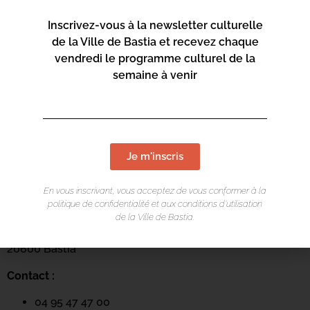
20600 Bastia
Inscrivez-vous à la newsletter culturelle
Contact :
de la Ville de Bastia et recevez chaque
vendredi le programme culturel de la
04 95 47 47 00
semaine à venir
Page web :
https://www.bastia.corsica/servizii/culture-
sciences/centru-culturale-alboru/
Je m'inscris
En vous inscrivant, vous acceptez de vous conformer à la
politique de confidentialité et aux conditions d’utilisation
Centru culturale Alb’Oru
de la Ville de Bastia.
Rue St Exupéry
20600 Bastia
Contact :
04 95 47 47 00