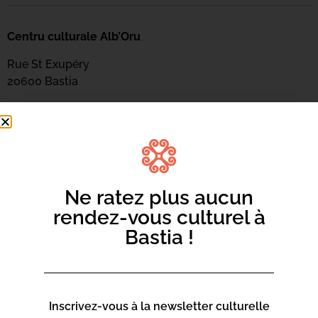
Centru culturale Alb’Oru
Rue St Exupéry
20600 Bastia
Contact :
04 95 47 47 00
Page web :
https://www.bastia.corsica/servizii/culture-
Ne ratez plus aucun
sciences/centru-culturale-alboru/
rendez-vous culturel à
Bastia !
Centru culturale Alb’Oru
Rue St Exupéry
Inscrivez-vous à la newsletter culturelle