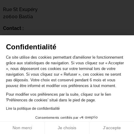
Rue St Exupéry
20600 Bastia
Contact :
04 95 47 47 00
Confidentialité
Page web :
Ce site utilise des cookies permettant d'améliorer le fonctionnement
https://www.bastia.corsica/servizii/culture-
grâce aux statistiques de navigation. Si vous cliquez sur « Accepter
sciences/centru-culturale-alboru/
», nous déposeront ces cookies sur votre terminal lors de votre
navigation. Si vous cliquez sur « Refuser », ces cookies ne seront
pas déposés. Votre choix est conservé pendant 6 mois et vous
pouvez être informé et modifier vos préférences à tout moment.
Pour modifier vos préférences par la suite, cliquez sur le lien
Centru culturale Alb’Oru
'Préférences de cookies' situé dans le pied de page.
Lire la politique de confidentialité
Rue St Exupéry
20600 Bastia
Consentements certifiés par
Non merci
Je choisis
J'accepte
Contact :