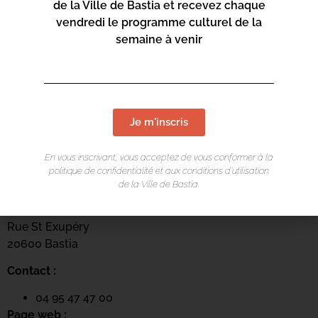
20600 Bastia
de la Ville de Bastia et recevez chaque
vendredi le programme culturel de la
Contact :
semaine à venir
04 95 47 47 00
Page web :
https://www.bastia.corsica/servizii/culture-
sciences/centru-culturale-alboru/
Je m'inscris
En vous inscrivant, vous acceptez de vous conformer à la
politique de confidentialité et aux conditions d’utilisation
de la Ville de Bastia.
Centru culturale Alb’Oru
Rue St Exupéry
20600 Bastia
Contact :
04 95 47 47 00
Page web :