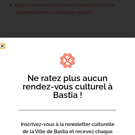
https://www.bastia.corsica/servizii/culture-
sciences/centru-culturale-alboru/
Centru culturale Alb’Oru
Rue St Exupéry
20600 Bastia
Ne ratez plus aucun
Contact :
rendez-vous culturel à
04 95 47 47 00
Bastia !
Page web :
https://www.bastia.corsica/servizii/culture-
sciences/centru-culturale-alboru/
Inscrivez-vous à la newsletter culturelle
de la Ville de Bastia et recevez chaque