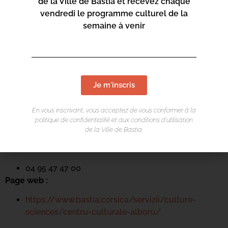
de la Ville de Bastia et recevez chaque
Page web :
vendredi le programme culturel de la
semaine à venir
https://www.bastia.corsica/servizii/culture-
sciences/centru-culturale-alboru/
Je m'inscris
Centru culturale Alb’Oru
En vous inscrivant, vous acceptez de vous conformer à la
Rue St Exupéry
politique de confidentialité et aux conditions d’utilisation
20600 Bastia
de la Ville de Bastia.
Contact :
04 95 47 47 00
Page web :
https://www.bastia.corsica/servizii/culture-
sciences/centru-culturale-alboru/