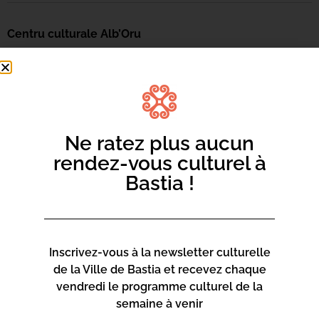
Centru culturale Alb’Oru
Rue St Exupéry
20600 Bastia
Contact :
04 95 47 47 00
Ne ratez plus aucun
Page web :
rendez-vous culturel à
https://www.bastia.corsica/servizii/culture-
Bastia !
sciences/centru-culturale-alboru/
Inscrivez-vous à la newsletter culturelle
de la Ville de Bastia et recevez chaque
Centru culturale Alb’Oru
vendredi le programme culturel de la
Rue St Exupéry
semaine à venir