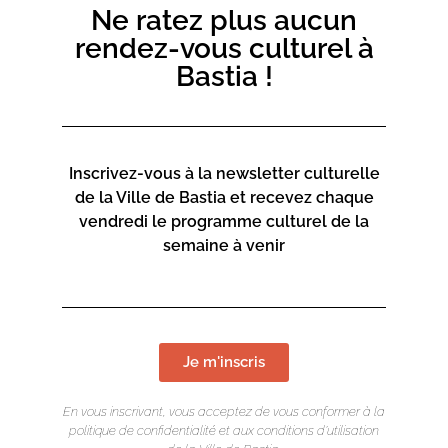
Ne ratez plus aucun
Centru culturale Alb’Oru
rendez-vous culturel à
Rue St Exupéry
Bastia !
20600 Bastia
Contact :
04 95 47 47 00
Inscrivez-vous à la newsletter culturelle
Page web :
de la Ville de Bastia et recevez chaque
vendredi le programme culturel de la
https://www.bastia.corsica/servizii/culture-
semaine à venir
sciences/centru-culturale-alboru/
Centru culturale Alb’Oru
Je m'inscris
Rue St Exupéry
En vous inscrivant, vous acceptez de vous conformer à la
20600 Bastia
politique de confidentialité et aux conditions d’utilisation