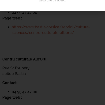
de la Ville de Bastia.
Contact :
04 95 47 47 00
Page web :
https://www.bastia.corsica/servizii/culture-
sciences/centru-culturale-alboru/
Centru culturale Alb’Oru
Rue St Exupéry
20600 Bastia
Contact :
04 95 47 47 00
Page web :