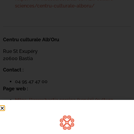
sciences/centru-culturale-alboru/
Centru culturale Alb’Oru
Rue St Exupéry
20600 Bastia
Contact :
04 95 47 47 00
Page web :
https://www.bastia.corsica/servizii/culture-
sciences/centru-culturale-alboru/