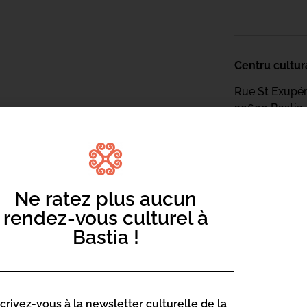
Centru cultur
Rue St Exupé
20600 Bastia
Contact :
04 95 47
Page web :
Ne ratez plus aucun
https://
rendez-vous culturel à
sciences
Bastia !
Centru cultur
scrivez-vous à la newsletter culturelle de la