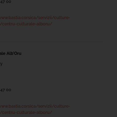
 47 00
www.bastia.corsica/servizii/culture-
/centru-culturale-alboru/
ale Alb’Oru
ry
 47 00
www.bastia.corsica/servizii/culture-
/centru-culturale-alboru/