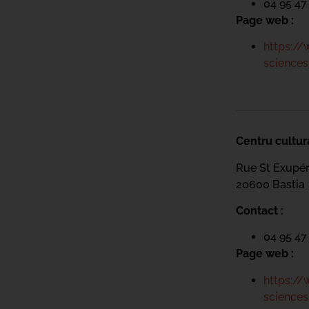
04 95 47
Page web :
https://
sciences
Centru cultur
Rue St Exupé
20600 Bastia
Contact :
04 95 47
Page web :
https://
sciences