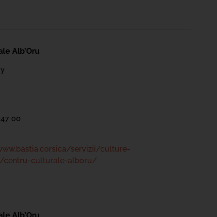
ale Alb’Oru
ry
 47 00
www.bastia.corsica/servizii/culture-
/centru-culturale-alboru/
ale Alb’Oru