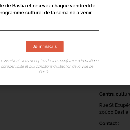
lle de Bastia et recevez chaque vendredi le
Rue St Exupé
programme culturel de la semaine à venir
20600 Bastia
Contact :
04 95 47
Page web :
Je m'inscris
https://
sciences
us inscrivant, vous acceptez de vous conformer à la politique
 confidentialité et aux conditions d’utilisation de la Ville de
Bastia.
Centru cultur
Rue St Exupé
20600 Bastia
Contact :