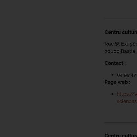
Centru cultur
Rue St Exupé
20600 Bastia
Contact :
04 95 47
Page web :
https://
sciences
Centru cultur