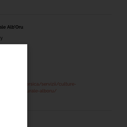
ale Alb’Oru
ry
 47 00
www.bastia.corsica/servizii/culture-
/centru-culturale-alboru/
ale Alb’Oru