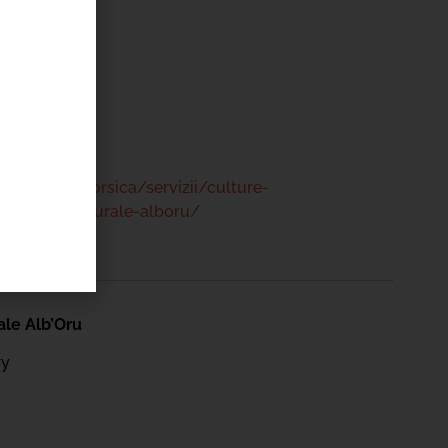
ry
 47 00
www.bastia.corsica/servizii/culture-
/centru-culturale-alboru/
ale Alb’Oru
ry