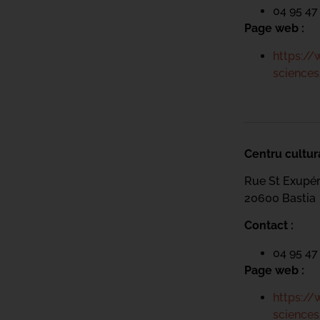
04 95 47
Page web :
https://
sciences
Centru cultur
Rue St Exupé
20600 Bastia
Contact :
04 95 47
Page web :
https://
sciences