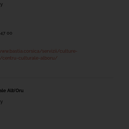
ry
 47 00
www.bastia.corsica/servizii/culture-
/centru-culturale-alboru/
ale Alb’Oru
ry