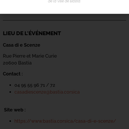
de la Ville de Bastia.
LIEU DE L'ÉVÉNEMENT
Casa di e Scenze
Rue Pierre et Marie Curie
20600 Bastia
Contact :
04 95 55 96 71 / 72
casadiescenze@bastia.corsica
Site web :
https://www.bastia.corsica/casa-di-e-scenze/