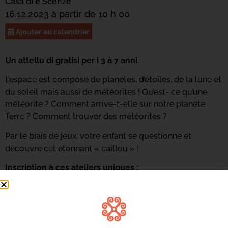
Casa di e Scenze
16.12.2023 à partir de 10 h 00
Ajouter au calendrier
Un attellu di gratisi per i 3 à 7 anni.
L’espace est composé de planètes, d’étoiles, de la lune et
du soleil mais aussi de météorites ! Qu’est- ce qu’une
météorite ? Comment arrive-t-elle sur notre planète
Terre ? Comment trouver des météorites ?
Par le biais de jeux, votre enfant se questionne et
découvre cet étonnant « caillou » !
Inscription à ces ateliers uniques :
04 95 55 96 71
casadiescenze@bastia.corsica
Ateliers gratuits – 8 enfants maximum –
Inscription
obligatoire
– Présence du ou des parents conseillée