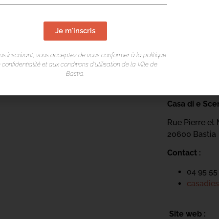
Je m'inscris
us inscrivant, vous acceptez de vous conformer à la politique
 confidentialité et aux conditions d’utilisation de la Ville de
Bastia.
LIEU DE L
Casa di e Sce
Rue Pierre et 
20600 Bastia
Contact :
04 95 55
casadies
Site web :