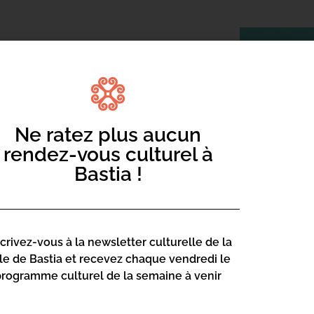
Ne ratez plus aucun
rendez-vous culturel à
osé de planètes, d’étoiles, de la lune
Bastia !
étéorite ? Comment arrive-t-elle sur
r le biais de jeux, votre enfant se
scrivez-vous à la newsletter culturelle de la
lle de Bastia et recevez chaque vendredi le
programme culturel de la semaine à venir