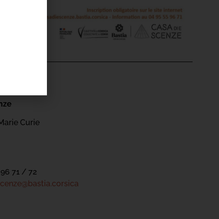
'ÉVÉNEMENT
nze
Marie Curie
 96 71 / 72
cenze@bastia.corsica