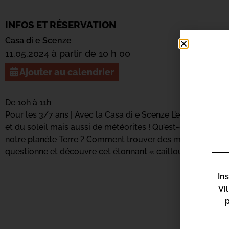
INFOS ET RÉSERVATION
Casa di e Scenze
11.05.2024 à partir de 10 h 00
Ajouter au calendrier
De 10h à 11h
Pour les 3/7 ans | Avec la Casa di e Scenze L’espace est comp
et du soleil mais aussi de météorites ! Qu’est-ce qu’une m
notre planète Terre ? Comment trouver des météorites ? Pa
questionne et découvre cet étonnant « caillou » !
In
Vi