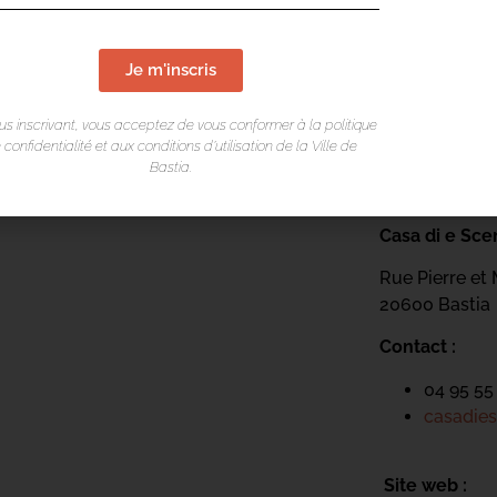
toire
– Présence du ou des parents
Je m'inscris
us inscrivant, vous acceptez de vous conformer à la politique
 confidentialité et aux conditions d’utilisation de la Ville de
Bastia.
LIEU DE L
Casa di e Sce
Rue Pierre et 
20600 Bastia
Contact :
04 95 55
casadies
Site web :