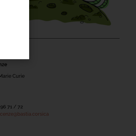
'ÉVÉNEMENT
nze
Marie Curie
 96 71 / 72
cenze@bastia.corsica