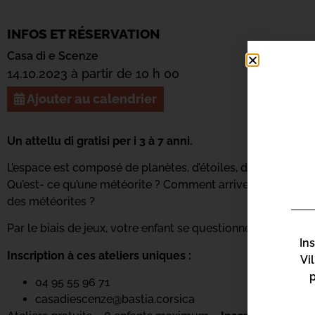
INFOS ET RÉSERVATION
Casa di e Scenze
14.10.2023 à partir de 10 h 00
Ajouter au calendrier
Un attellu di gratisi per i 3 à 7 anni.
L’espace est composé de planètes, d’étoiles, de la lune et 
Qu’est- ce qu’une météorite ? Comment arrive-t-elle sur 
des météorites ?
Par le biais de jeux, votre enfant se questionne et découvre
In
Inscription à ces ateliers uniques :
Vi
04 95 55 96 71
casadiescenze@bastia.corsica