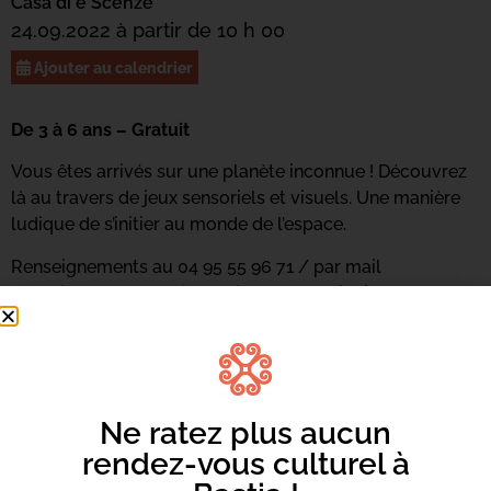
Casa di e Scenze
24.09.2022 à partir de 10 h 00
Ajouter au calendrier
De 3 à 6 ans – Gratuit
Vous êtes arrivés sur une planète inconnue ! Découvrez
là au travers de jeux sensoriels et visuels. Une manière
ludique de s’initier au monde de l’espace.
Renseignements au 04 95 55 96 71 / par mail
casadiescenze@bastia.corsica
/ sur le site internet
casadiescenze.bastia.corsica
Ne ratez plus aucun
rendez-vous culturel à