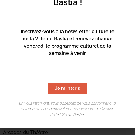
Bastia !
Inscrivez-vous à la newsletter culturelle
de la Ville de Bastia et recevez chaque
vendredi le programme culturel de la
semaine à venir
Je m'inscris
En vous inscrivant, vous acceptez de vous conformer à la
LIEU DE L'ÉVÉNEMENT
politique de confidentialité et aux conditions d’utilisation
de la Ville de Bastia.
Centre culturel Una Volta
Arcades du Théâtre