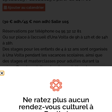
Ajouter au calendrier
(30 € adh/45 € non adh) Salle 105
Réservations par téléphone 04 95 32 12 81
Ou sur place à l’accueil d’Una Volta de 9h à 12h et de 14h
à 18h.
Des stages pour les enfants de 4 à 12 ans sont organisés
à Una Volta pendant les vacances scolaires, ainsi que
des stages et masterclasses pour adultes durant la
saison. Pour les adultes, des stages de Yoga Iyengar
animés par Valeria Bottari-Rossi, enseignante certifiée,
sont proposés certains samedis de l’année.
Ne ratez plus aucun
rendez-vous culturel à