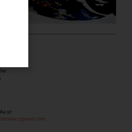
'ÉVÉNEMENT
et Blanc
ché
A
 84 97
noir.blanc@gmail.com