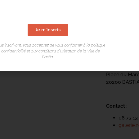
Je m'inscris
us inscrivant, vous acceptez de vous conformer à la politique
LIEU DE L
 confidentialité et aux conditions d’utilisation de la Ville de
Bastia.
Galerie Noir 
Place du Mar
20200 BASTI
Contact :
06 73 13
galerie.