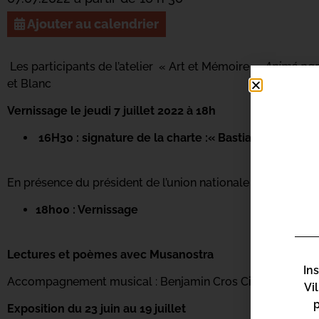
Ajouter au calendrier
Les participants de l’atelier
« Art et Mémoire »
Animé pa
et Blanc
Vernissage le jeudi 7 juillet 2022 à 18h
16H30 : signature de la charte :« Bastia Ville aidan
En présence du président de l’union nationale France Alzh
18h00 : Vernissage
Lectures et poèmes avec Musanostra
In
Accompagnement musical :
Benjamin Cros Ciccoli (violon
Vi
Exposition du 23 juin au 19 juillet