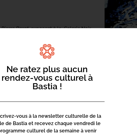
r
Pierre Barat
exposent à la
Galerie Noir
te Alzheimer »
Ne ratez plus aucun
rendez-vous culturel à
eimer et du Maire de Bastia
Bastia !
scrivez-vous à la newsletter culturelle de la
) et Aude Faure (violoncelle)
lle de Bastia et recevez chaque vendredi le
programme culturel de la semaine à venir