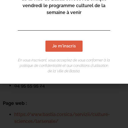
vendredi le programme culturel de la
semaine à venir
LIEU DE L'ÉVÉNEMENT
Arsenale
Je m'inscris
Spaziu Petru Mari
En vous inscrivant, vous acceptez de vous conformer à la
20200 Bastia
politique de confidentialité et aux conditions d’utilisation
de la Ville de Bastia.
Contact :
04 95 55 95 24
Page web :
https://www.bastia.corsica/servizii/culture-
sciences/larsenale/