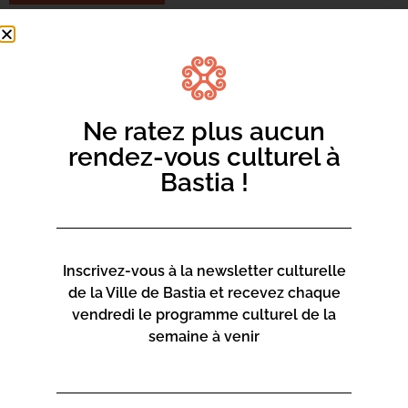
Tél. : 0688551036
Fanou Torracinta vous donne rendez-vous les 18 et 19
novembre à la fabrique pour vous présenter en concert
son 3 album « Gipsy Guitar From Corsica ».
Ne ratez plus aucun
Entre entre compositions originales et standards
rendez-vous culturel à
réarrangés, laissez transportés par sa musique unique.
Bastia !
Réservations par sms au 0688551036
Inscrivez-vous à la newsletter culturelle
de la Ville de Bastia et recevez chaque
vendredi le programme culturel de la
semaine à venir