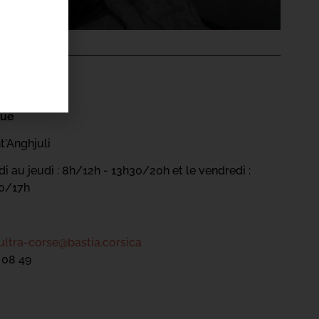
'ÉVÉNEMENT
gue
t'Anghjuli
i au jeudi : 8h/12h - 13h30/20h et le vendredi :
30/17h
ultra-corse@bastia.corsica
 08 49