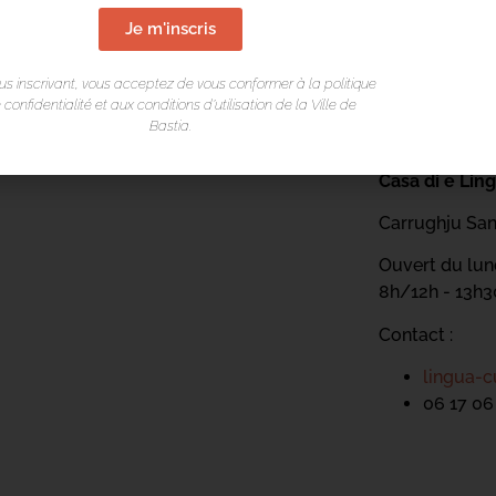
Je m'inscris
us inscrivant, vous acceptez de vous conformer à la politique
 confidentialité et aux conditions d’utilisation de la Ville de
Bastia.
LIEU DE L
Casa di e Lin
Carrughju San
Ouvert du lund
8h/12h - 13h
Contact :
lingua-c
06 17 06