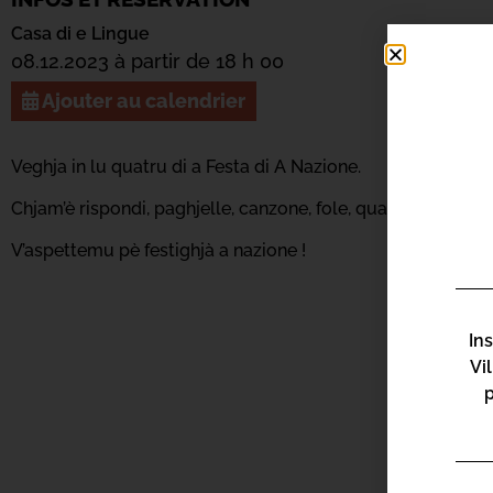
Casa di e Lingue
08.12.2023 à partir de 18 h 00
Ajouter au calendrier
Veghja in lu quatru di a Festa di A Nazione.
Chjam’è rispondi, paghjelle, canzone, fole, quadrugliu, viulin
V’aspettemu pè festighjà a nazione !
In
Vi