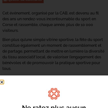
Cet événement, organisé par la CAB, est devenu au fil
des ans un rendez-vous incontournable du sport en
Corse et rassemble, chaque année, plus de 10 000
visiteurs.
Bien plus qu’une simple vitrine sportive, la fête du sport
constitue également un moment de rassemblement et
de partage, permettant de mettre en lumière la diversité
du tissu associatif local, de valoriser l’engagement des
bénévoles et de promouvoir la pratique sportive pour
tous.
Mais la fête du sport c’est aussi un moment privilégié
pour mettre à l’honneur des figures locales inspirantes
qui ont marqué le sport par leurs performances, leur
courage ou leurs valeurs.
𝗨 𝗣𝗥𝗨𝗚𝗥𝗔𝗠𝗠𝗔
Ne ratez plus aucun