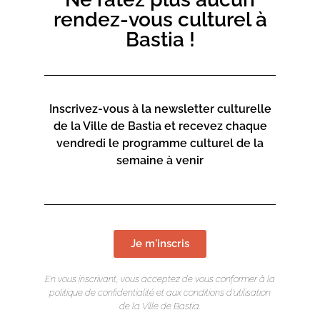
rendez-vous culturel à
𝗦𝗮𝗺𝗲𝗱𝗶 – 𝟭𝟲𝗵
:
Cérémonie d’ouverture festive du
Bastia !
Village des sports en présence des associations.
𝟮𝟬𝗵-𝟮𝟮𝗵
: Spectacle des associations.
𝗗𝗶𝗺𝗮𝗻𝗰𝗵𝗲 – 𝟵𝗵-𝟭𝟴𝗵 :
Village des sports & animations.
Inscrivez-vous à la newsletter culturelle
Informations complémentaires ici
de la Ville de Bastia et recevez chaque
vendredi le programme culturel de la
semaine à venir
Je m'inscris
En vous inscrivant, vous acceptez de vous conformer à la
politique de confidentialité et aux conditions d’utilisation
de la Ville de Bastia.