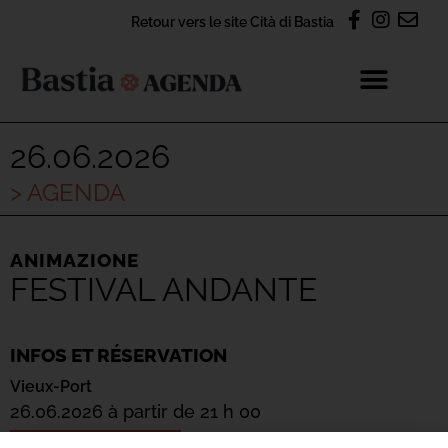
Retour vers le site Cità di Bastia
26.06.2026
> AGENDA
ANIMAZIONE
FESTIVAL ANDANTE
INFOS ET RÉSERVATION
Vieux-Port
26.06.2026 à partir de 21 h 00
Ajouter au calendrier