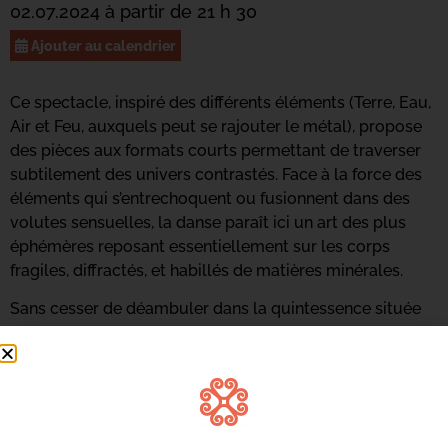
02.07.2024 à partir de 21 h 30
Ajouter au calendrier
Ce spectacle, inspiré des différents éléments (Terre, Eau,
Air et Feu, auxquels peut se rajouter le métal), propose
des pièces aux formats courts permettant de traverser
subtilement des univers contrastés. Face à la force des
éléments qui s’entrechoquent ou fusionnent dans des
volutes sensuelles, la danse paraît ici un art des plus
éphémères reposant essentiellement sur les corps
fragiles, diffractés, et habillés de matières minérales.
Sans cesser de déambuler dans la quintessence située
autour des éléments, ce spectacle propose tout
simplement la vie, la force vitale qui nous anime, depuis
l’origine des planètes telluriques. Cette déambulation
durera le temps du festival et en sera le fil conducteur.
Infos | 04 95 31 16 94 |
aca.danse2b@gmail.com