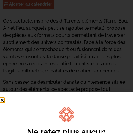
Ajouter au calendrier
Ce spectacle, inspiré des différents éléments (Terre, Eau,
Air et Feu, auxquels peut se rajouter le métal), propose
des pièces aux formats courts permettant de traverser
subtilement des univers contrastés. Face à la force des
éléments qui s’entrechoquent ou fusionnent dans des
volutes sensuelles, la danse paraît ici un art des plus
éphémères reposant essentiellement sur les corps
fragiles, diffractés, et habillés de matières minérales.
Sans cesser de déambuler dans la quintessence située
autour des éléments, ce spectacle propose tout
simplement la vie, la force vitale qui nous anime, depuis
l’origine des planètes telluriques. Cette déambulation
durera le temps du festival et en sera le fil conducteur.
Infos | 04 95 31 16 94 |
aca.danse2b@gmail.com
Ne ratez plus aucun