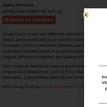
Spaziu Mantinum
29.06.2024 à partir de 21 h 30
Ajouter au calendrier
Ce spectacle, inspiré des différents éléments (Terre, Eau, A
métal), propose des pièces aux formats courts permettant
contrastés. Face à la force des éléments qui s’entrechoqu
sensuelles, la danse paraît ici un art des plus éphémères 
fragiles, diffractés, et habillés de matières minérales.
Sans cesser de déambuler dans la quintessence située au
propose tout simplement la vie, la force vitale qui nous an
In
telluriques. Cette déambulation durera le temps du festival
Vi
Infos | 04 95 31 16 94 |
aca.danse2b@gmail.com