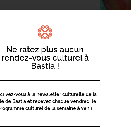
ir et Feu, auxquels peut se rajouter le
Ne ratez plus aucun
 de traverser subtilement des univers
rendez-vous culturel à
ent ou fusionnent dans des volutes
reposant essentiellement sur les corps
Bastia !
tour des éléments, ce spectacle
ime, depuis l’origine des planètes
scrivez-vous à la newsletter culturelle de la
 et en sera le fil conducteur.
lle de Bastia et recevez chaque vendredi le
programme culturel de la semaine à venir