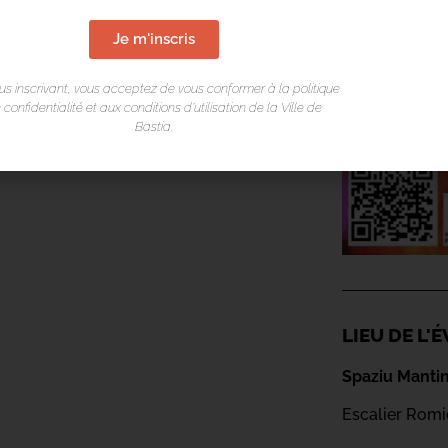
Je m'inscris
us inscrivant, vous acceptez de vous conformer à la politique
 confidentialité et aux conditions d’utilisation de la Ville de
Bastia.
LIEU DE L
Spaziu Mant
Escalier Rom