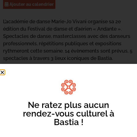
Ajouter au calendrier
L’académie de danse Marie-Jo Vivani organise sa 2e
édition du Festival de danse et d’aérien « Andante ».
Spectacles de danse, masterclasses avec des danseurs
professionnels, répétitions publiques et expositions
rythmeront cette semaine. 14 évènements sont prévus, 5
spectacles à travers 3 lieux iconiques de Bastia.
Cliquez ici pour consulter le programme
Infos ici
|
Par mail
| 04 95 31 16 94 – Billetterie sur place
Ne ratez plus aucun
rendez-vous culturel à
Bastia !