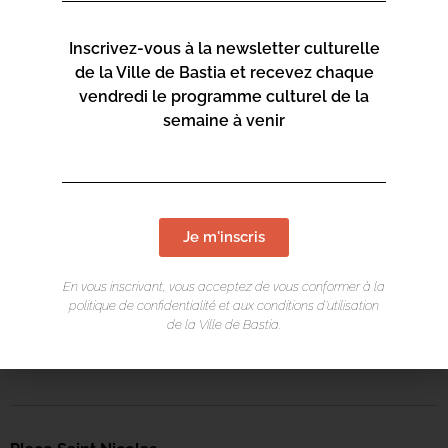
Inscrivez-vous à la newsletter culturelle
de la Ville de Bastia et recevez chaque
vendredi le programme culturel de la
semaine à venir
Je m'inscris
LIEU DE L'ÉVÉNEMENT
En vous inscrivant, vous acceptez de vous conformer à la
politique de confidentialité et aux conditions d’utilisation
Spaziu Mantinum
de la Ville de Bastia.
Escalier Romieu 20200 BASTIA