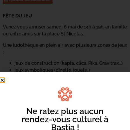
FÊTE DU JEU
Venez vous amuser samedi 6 mai de 14h à 19h, en famille
ou entre amis sur la place St Nicolas.
Une ludothèque en plein air avec plusieurs zones de jeux
:
jeux de construction (kapla, clics, Piks, Gravitrax…)
jeux symboliques (dînette, jouets..)
jeux en bois (passe trappe, Weykick, shuffle puck,
billard japonais)
jeux de société pour tous les âges
Ne ratez plus aucun
rendez-vous culturel à
Bastia !