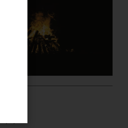
'ÉVÉNEMENT
de Lupinu
-Exupéry