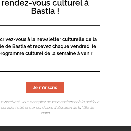
rendez-vous culturel à
Bastia !
scrivez-vous à la newsletter culturelle de la
lle de Bastia et recevez chaque vendredi le
mpagné d’une animation musicale ! DJ set
programme culturel de la semaine à venir
e groupe SIROCKO. Une petite
 enfants sont prévues dans le quartier
Je m'inscris
LIEU DE L
us inscrivant, vous acceptez de vous conformer à la politique
 confidentialité et aux conditions d’utilisation de la Ville de
Boulodrome 
Bastia.
15 Rue Saint