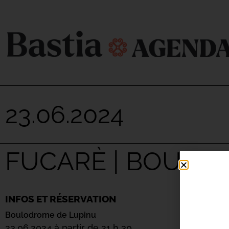
23.06.2024
FUCARÈ | BOULO
INFOS ET RÉSERVATION
Boulodrome de Lupinu
23.06.2024 à partir de 21 h 30