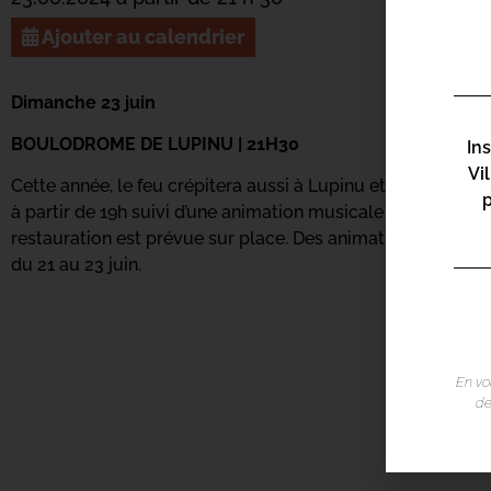
Ajouter au calendrier
Dimanche 23 juin
BOULODROME DE LUPINU | 21H30
In
Vi
Cette année, le feu crépitera aussi à Lupinu et sera acco
à partir de 19h suivi d’une animation musicale live avec l
restauration est prévue sur place. Des animations pour les
du 21 au 23 juin.
En vo
de