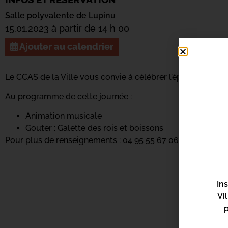
Salle polyvalente de Lupinu
15.01.2023 à partir de 14 h 00
Ajouter au calendrier
Le CCAS de la Ville vous convie à célébrer l’épiphanie tou
Au programme de cette journée :
Animation musicale
Gouter : Galette des rois et boissons
Pour plus de renseignements : 04 95 55 67 06
In
Vi