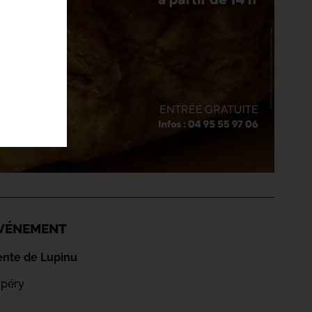
'ÉVÉNEMENT
ente de Lupinu
upéry