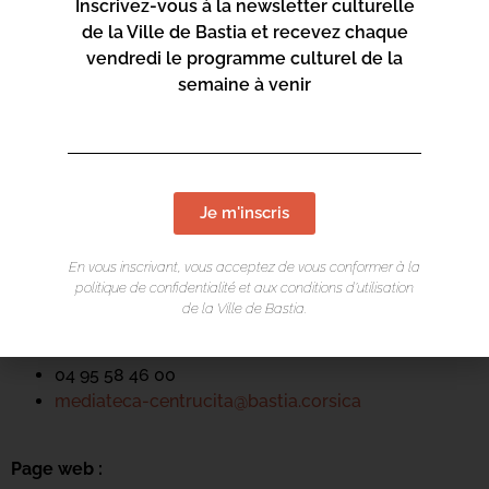
Inscrivez-vous à la newsletter culturelle
de la Ville de Bastia et recevez chaque
vendredi le programme culturel de la
semaine à venir
LIEU DE L'ÉVÉNEMENT
Mediateca Centru Cità
Je m'inscris
Place du Théatre
Rue Favalelli
En vous inscrivant, vous acceptez de vous conformer à la
politique de confidentialité et aux conditions d’utilisation
20200 Bastia
de la Ville de Bastia.
Contact :
04 95 58 46 00
mediateca-centrucita@bastia.corsica
Page web :